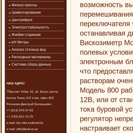
возможность вы
Фильтр прессы
перемешивания
Цементирование
Центрифуги
переключателя 
Электростабильность
останавливая д
Ячейки старения
Вискозиметр Мо
рН Метры
Анализ сточных вод
полевых услови
Расходные материалы
электронным бл
Система сбора данных
что предоставл
растворам очен
НАШ АДРЕС
Модель 800 раб
?Проспет Абая, 52, к2, Бизнс центр
12В, или от ста
Innova Tower, 8-й этаж, офис 802
Резников Дмитрий Валерьевич
тока буровой ус
+7 (913) 970-37-83
регулятор непр
+7 (705) 811-74-79
e-mail: lab.ofite.kz@mail.kz
настраивает ск
e-mail: ofite@pak-ts.ae