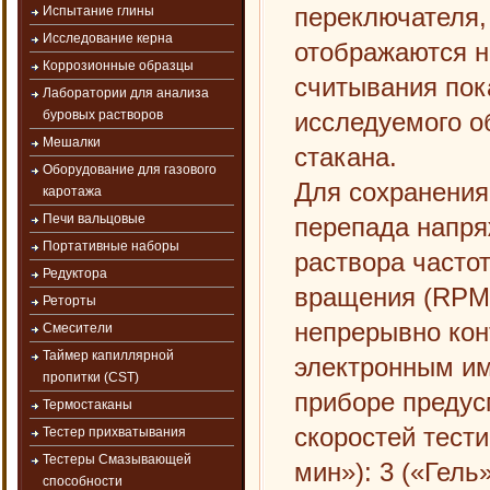
переключателя,
Испытание глины
Исследование керна
отображаются н
Коррозионные образцы
считывания пок
Лаборатории для анализа
исследуемого о
буровых растворов
Мешалки
стакана.
Оборудование для газового
Для сохранения
каротажа
Печи вальцовые
перепада напря
Портативные наборы
раствора часто
Редуктора
вращения (RPM,
Реторты
непрерывно кон
Смесители
Таймер капиллярной
электронным им
пропитки (CST)
приборе предус
Термостаканы
скоростей тести
Тестер прихватывания
Тестеры Смазывающей
мин»): 3 («Гель»
способности