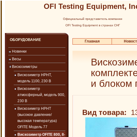
OFI Testing Equipment, In
Официальный представитель компании
OFI Testing Equipment в странах СНГ
ОБОРУДОВАНИЕ
Главная
Новос
Новинки
Вискозиме
Весы
Вискозиметры
комплекте
Вискозиметр HPHT,
и блоком 
модель 1100, 230 В
Вискозиметр
атмосферный, модель 900,
230 В
Вискозиметр HPHT
Вид товара:
13
(высокое давление/
высокая температура)
OFITE Модель 77
Вискозиметр OFITE 800, 8-