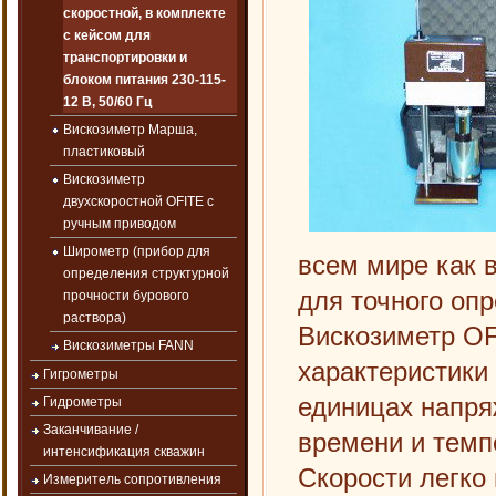
скоростной, в комплекте
с кейсом для
транспортировки и
блоком питания 230-115-
12 В, 50/60 Гц
Вискозиметр Марша,
пластиковый
Вискозиметр
двухскоростной OFITE с
ручным приводом
Широметр (прибор для
всем мире как 
определения структурной
для точного оп
прочности бурового
раствора)
Вискозиметр OF
Вискозиметры FANN
характеристики
Гигрометры
единицах напряж
Гидрометры
Заканчивание /
времени и темп
интенсификация скважин
Скорости легко
Измеритель сопротивления