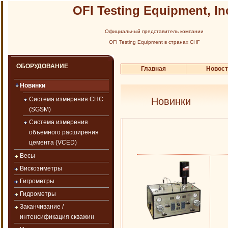
OFI Testing Equipment, In
Официальный представитель компании
OFI Testing Equipment в странах СНГ
ОБОРУДОВАНИЕ
Главная
Новос
Новинки
Система измерения СНС
Новинки
(SGSM)
Система измерения
объемного расширения
цемента (VCED)
Весы
Вискозиметры
Гигрометры
Гидрометры
Заканчивание /
интенсификация скважин