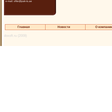
e-mail: ofite@pak-ts.ae
Главная
Новости
О компани
doxoft.ru (2009)