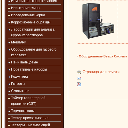
Измеритель сопротивления
Испытание глины
Исследование керна
Коррозионные образцы
Лаборатории для анализа
буровых растворов
Мешалки
Оборудование для газового
каротажа
‹ Оборудование
Вверх
Система
Печи вальцовые
Портативные наборы
Страница для печати
Редуктора
Реторты
Смесители
Таймер капиллярной
пропитки (CST)
Термостаканы
Тестер прихватывания
Тестеры Смазывающей