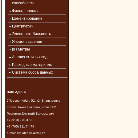
способности
Фильтр прессы
Цементирование
Центрифуги
Электростабильность
Ячейки старения
рН Метры
Анализ сточных вод
Расходные материалы
Система сбора данных
НАШ АДРЕС
?Проспет Абая, 52, к2, Бизнс центр
Innova Tower, 8-й этаж, офис 802
Резников Дмитрий Валерьевич
+7 (913) 970-37-83
+7 (705) 811-74-79
e-mail: lab.ofite.kz@mail.kz