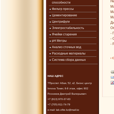
Не
способности
Ма
Фильтр прессы
Ма
Цементирование
М
Центрифуги
Ди
Об
Электростабильность
-
Ячейки старения
- 
рН Метры
- 
Анализ сточных вод
Расходные материалы
‹ 
Система сбора данных
НАШ АДРЕС
?Проспет Абая, 52, к2, Бизнс центр
Innova Tower, 8-й этаж, офис 802
Резников Дмитрий Валерьевич
+7 (913) 970-37-83
+7 (705) 811-74-79
e-mail: lab.ofite.kz@mail.kz