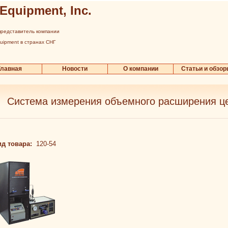
 Equipment, Inc.
редставитель компании
quipment в странах СНГ
Главная
Новости
О компании
Статьи и обзо
Система измерения объемного расширения ц
ид товара:
120-54