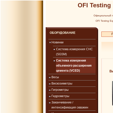
OFI Testing
Официальный п
OFI Testing E
ОБОРУДОВАНИЕ
Новинки
Система измерения СНС
(SGSM)
Система измерения
объемного расширения
цемента (VCED)
В
Весы
Вискозиметры
Гигрометры
Гидрометры
Заканчивание /
интенсификация скважин