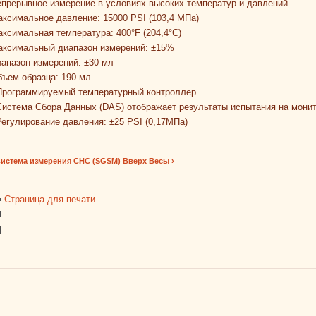
прерывное измерение в условиях высоких температур и давлений
ксимальное давление: 15000 PSI (103,4 МПа)
ксимальная температура: 400°F (204,4°C)
аксимальный диапазон измерений: ±15%
апазон измерений: ±30 мл
ъем образца: 190 мл
 Программируемый температурный контроллер
Система Сбора Данных (DAS) отображает результаты испытания на мони
Регулирование давления: ±25 PSI (0,17МПа)
Система измерения СНС (SGSM)
Вверх
Весы ›
Страница для печати