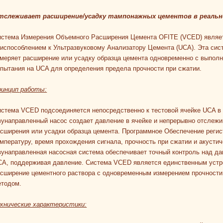
тслеживает расширение/усадку тампонажных цементов в реальн
истема Измерения Объемного Расширения Цемента OFITE (VCED) являе
испособлением к Ультразвуковому Анализатору Цемента (UCA). Эта сис
меряет расширение или усадку образца цемента одновременно с выполн
пытания на UCA для определения предела прочности при сжатии.
ринцип работы:
стема VCED подсоединяется непосредственно к тестовой ячейке UCA в 
унаправленный насос создает давление в ячейке и непрерывно отслеж
сширения или усадки образца цемента. Программное Обеспечение регис
мпературу, время прохождения сигнала, прочность при сжатии и акусти
унаправленная насосная система обеспечивает точный контроль над да
CA, поддерживая давление. Система VCED является единственным устр
сширение цементного раствора с одновременным измерением прочности
етодом.
ехнические характеристики: