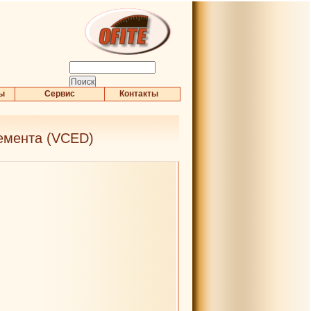
ры
Сервис
Контакты
емента (VCED)