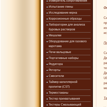
Измеритель сопротивления
Испытание глины
О
Исследование керна
С
Коррозионные образцы
пр
Лаборатории для анализа
из
буровых растворов
ис
Мешалки
Оборудование для газового
П
каротажа
Печи вальцовые
Си
Дв
Портативные наборы
ра
Редуктора
те
Реторты
Дв
Смесители
U
Таймер капиллярной
ра
пропитки (CST)
м
Термостаканы
Т
Тестер прихватывания
Тестеры Смазывающей