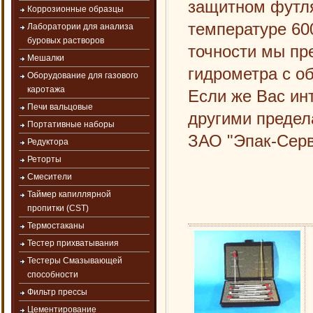
защитном футля
Коррозионные образцы
температуре 60
Лаборатории для анализа
буровых растворов
точности мы пр
Мешалки
гидрометра с о
Оборудование для газового
каротажа
Если же Вас ин
Печи вальцовые
другими предел
Портативные наборы
ЗАО "Эпак-Серв
Редуктора
Реторты
Смесители
Таймер капиллярной
пропитки (CST)
Термостаканы
Тестер прихватывания
Тестеры Смазывающей
способности
Фильтр прессы
Цементирование