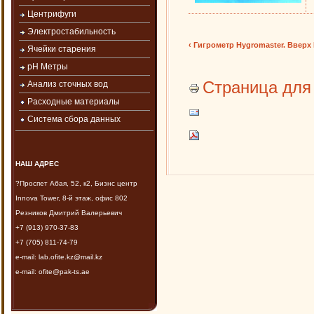
Центрифуги
Электростабильность
‹ Гигрометр Hygromaster.
Вверх
Ячейки старения
рН Метры
Страница для
Анализ сточных вод
Расходные материалы
Система сбора данных
НАШ АДРЕС
?Проспет Абая, 52, к2, Бизнс центр
Innova Tower, 8-й этаж, офис 802
Резников Дмитрий Валерьевич
+7 (913) 970-37-83
+7 (705) 811-74-79
e-mail: lab.ofite.kz@mail.kz
e-mail: ofite@pak-ts.ae