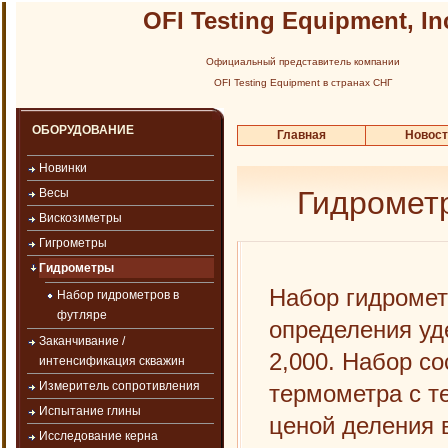
OFI Testing Equipment, In
Официальный представитель компании
OFI Testing Equipment в странах СНГ
ОБОРУДОВАНИЕ
Главная
Новос
Новинки
Гидромет
Весы
Вискозиметры
Гигрометры
Гидрометры
Набор гидромет
Набор гидрометров в
футляре
определения уде
Заканчивание /
2,000. Набор с
интенсификация скважин
Измеритель сопротивления
термометра с т
Испытание глины
ценой деления в
Исследование керна