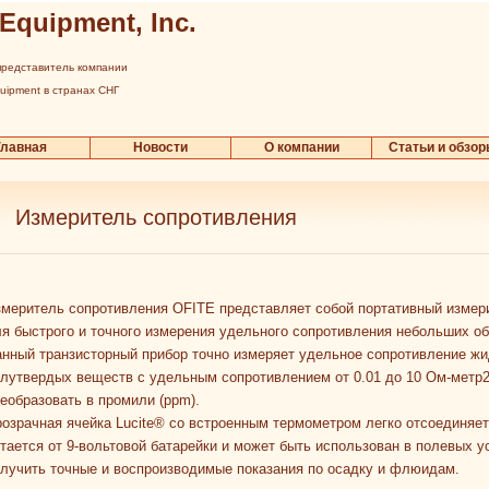
 Equipment, Inc.
редставитель компании
quipment в странах СНГ
Главная
Новости
О компании
Статьи и обзо
Измеритель сопротивления
меритель сопротивления OFITE представляет собой портативный измер
я быстрого и точного измерения удельного сопротивления небольших об
нный транзисторный прибор точно измеряет удельное сопротивление жи
лутвердых веществ с удельным сопротивлением от 0.01 до 10 Ом-метр2
еобразовать в промили (ppm).
озрачная ячейка Lucite® со встроенным термометром легко отсоединяет
тается от 9-вольтовой батарейки и может быть использован в полевых 
лучить точные и воспроизводимые показания по осадку и флюидам.