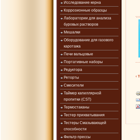
Исследование керна
Коррозионные образцы
Лаборатории для анализа
буровых растворов
Мешалки
Оборудование для газового
каротажа
Печи вальцовые
Портативные наборы
Редуктора
‹ 
Реторты
Смесители
Таймер капиллярной
пропитки (CST)
Термостаканы
Тестер прихватывания
Тестеры Смазывающей
способности
Фильтр прессы