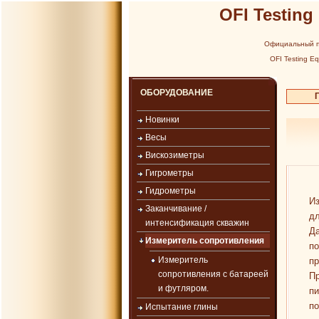
OFI Testing
Официальный п
OFI Testing E
ОБОРУДОВАНИЕ
Новинки
Весы
Вискозиметры
Гигрометры
Гидрометры
Из
Заканчивание /
дл
интенсификация скважин
Да
Измеритель сопротивления
по
Измеритель
пр
сопротивления с батареей
Пр
и футляром.
пи
по
Испытание глины