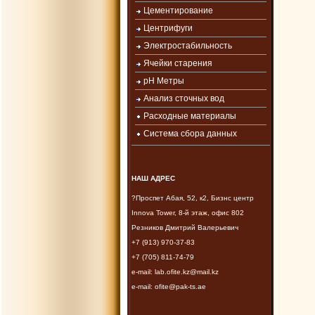
Цементирование
Центрифуги
Электростабильность
Ячейки старения
рН Метры
Анализ сточных вод
Расходные материалы
Система сбора данных
НАШ АДРЕС
?Проспет Абая, 52, к2, Бизнс центр
Innova Tower, 8-й этаж, офис 802
Резников Дмитрий Валерьевич
+7 (913) 970-37-83
+7 (705) 811-74-79
e-mail: lab.ofite.kz@mail.kz
e-mail: ofite@pak-ts.ae