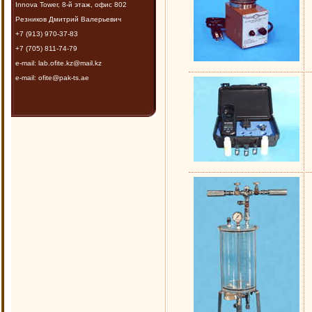
Innova Tower, 8-й этаж, офис 802
Резников Дмитрий Валерьевич
+7 (913) 970-37-83
+7 (705) 811-74-79
e-mail: lab.ofite.kz@mail.kz
e-mail: ofite@pak-ts.ae