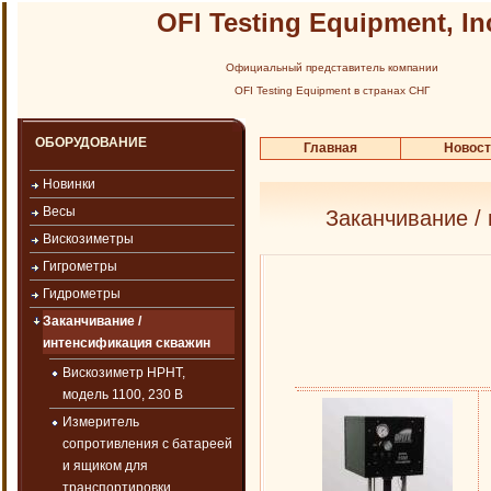
OFI Testing Equipment, In
Официальный представитель компании
OFI Testing Equipment в странах СНГ
ОБОРУДОВАНИЕ
Главная
Новос
Новинки
Весы
Заканчивание /
Вискозиметры
Гигрометры
Гидрометры
Заканчивание /
интенсификация скважин
Вискозиметр HPHT,
модель 1100, 230 В
Измеритель
сопротивления с батареей
и ящиком для
транспортировки.