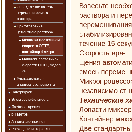
Взвесьте необх
Определение потерь
перемешиваемого
раствора и пер
раствора
перемешивания 
Приготовление
стабилизирован
цементного раствора
Мешалка постоянной
течение 15 секу
скорости OFITE,
Скорость вра-
контейнер 4 литра
Мешалка постоянной
щения автомати
скорости OFITE, модель
смесь перемеши
20
Ультразвуковые
Микропроцессор
анализаторы цемента
независимо от 
Центрифуги
Технические х
Электростабильность
Ячейки старения
Лопасти миксер
рН Метры
Контейнер микс
Анализ сточных вод
Две стандартны
Расходные материалы