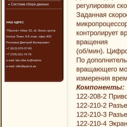
регулировки ск
Система сбора данных
Заданная скор
микропроцессор
НАШ АДРЕС
?Проспет Абая, 52, к2, Бизнс центр
контролирует в
Innova Tower, 8-й этаж, офис 802
вращения
Резников Дмитрий Валерьевич
+7 (913) 970-37-83
(об/мин). Цифр
+7 (705) 811-74-79
По дополнитель
e-mail: lab.ofite.kz@mail.kz
e-mail: ofite@pak-ts.ae
вращающего мо
измерения врем
Компоненты:
122-208-2 Прив
122-210-2 Разъ
122-210-3 Разъ
122-210-4 Экра