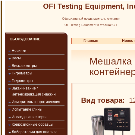
OFI Testing Equipment, In
Официальный представитель компании
OFI Testing Equipment в странах СНГ
ОБОРУДОВАНИЕ
Главная
Новос
Новинки
Мешалка 
Весы
Вискозиметры
контейнер
Гигрометры
Гидрометры
Заканчивание /
интенсификация скважин
Вид товара:
12
Измеритель сопротивления
Испытание глины
Исследование керна
Коррозионные образцы
Лаборатории для анализа