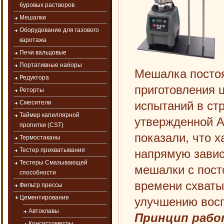
буровых растворов
Мешалки
Оборудование для газового
каротажа
Печи вальцовые
Портативные наборы
Мешалка постоя
Редуктора
приготовления 
Реторты
испытаний в стр
Смесители
Таймер капиллярной
утвержденной A
пропитки (CST)
показали, что 
Термостаканы
Тестер прихватывания
напрямую завис
Тестеры Смазывающей
мешалки с пост
способности
времени схваты
Фильтр прессы
Цементирование
улучшению восп
Автоклавы
Принцип рабо
Консистометры